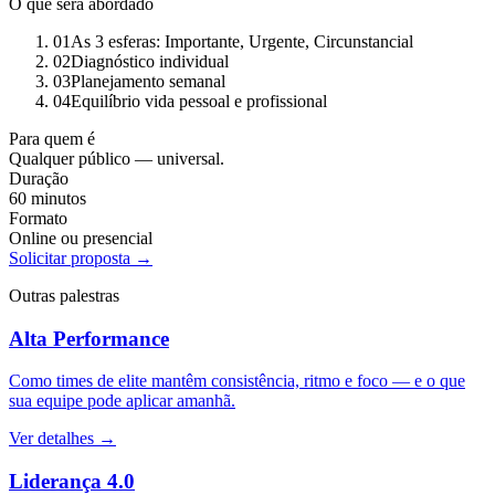
O que será abordado
01
As 3 esferas: Importante, Urgente, Circunstancial
02
Diagnóstico individual
03
Planejamento semanal
04
Equilíbrio vida pessoal e profissional
Para quem é
Qualquer público — universal.
Duração
60 minutos
Formato
Online ou presencial
Solicitar proposta →
Outras palestras
Alta Performance
Como times de elite mantêm consistência, ritmo e foco — e o que
sua equipe pode aplicar amanhã.
Ver detalhes →
Liderança 4.0